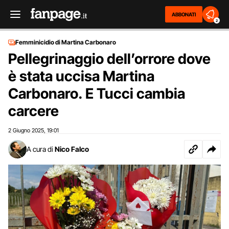
ABBONATI
2
Femminicidio di Martina Carbonaro
Pellegrinaggio dell’orrore dove
è stata uccisa Martina
Carbonaro. E Tucci cambia
carcere
2 Giugno 2025
19:01
,
A cura di
Nico Falco