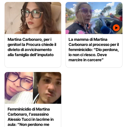
Martina Carbonaro, per i
La mamma di Martina
genitori la Procura chiede il
Carbonaro al processo per il
divieto di avvicinamento
femminicidio: “Dio perdona,
alla famiglia dell’imputato
io non ci riesco. Deve
marcire in carcere”
Femminicidio di Martina
Carbonaro, l’assassino
Alessio Tucci in lacrime in
aula: “Non perdono me