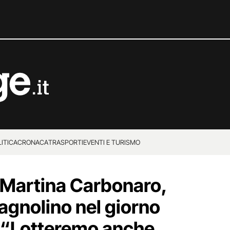
ITICA
CRONACA
TRASPORTI
EVENTI E TURISMO
 Martina Carbonaro,
agnolino nel giorno
 “Lotteremo anche