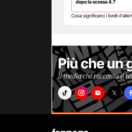
dopo la scossa 4.7
Cosa significano i livelli d'al
Più che un 
Il media che racconta il 