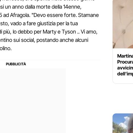
asi un anno dalla morte della 14enne,
5 ad Afragola. "Devo essere forte. Stamane
sto, vado a fare giustizia per la tua
di più, lo debbo per Marty e Tyson .. Vi amo,
entino sui social, postando anche alcuni
olino.
Martina
Procura
avvicin
dell’i