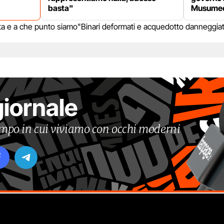
basta"
Musumec
lerta e a che punto siamo
"Binari deformati e acquedotto danneggiat
giornale
tempo in cui viviamo con occhi moderni