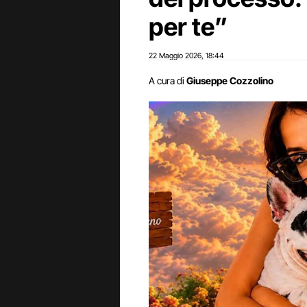
per te”
22 Maggio 2026
18:44
,
A cura di
Giuseppe Cozzolino