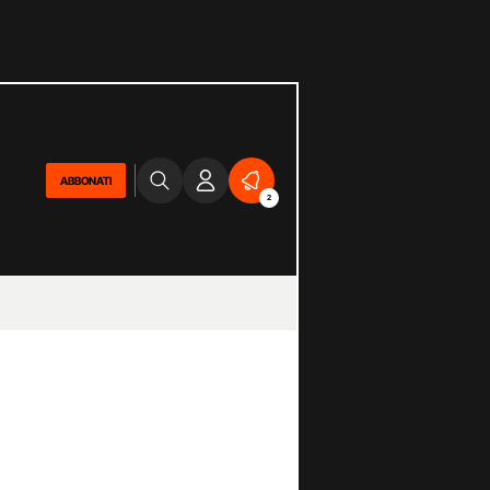
ABBONATI
2