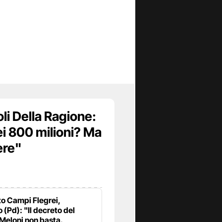
oli Della Ragione:
i 800 milioni? Ma
ere"
o Campi Flegrei,
 (Pd): "Il decreto del
Meloni non basta.