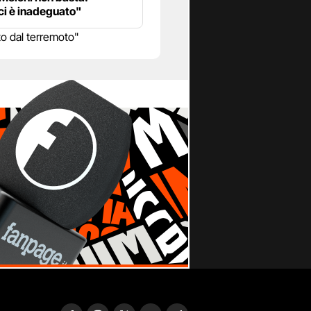
i è inadeguato"
o dal terremoto"