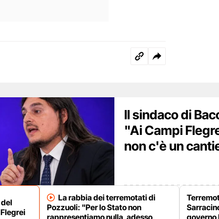
Il sindaco di Bac
"Ai Campi Flegre
non c'è un canti
La rabbia dei terremotati di
Terremot
 del
Pozzuoli: "Per lo Stato non
Sarracino
Flegrei
rappresentiamo nulla, adesso
governo 