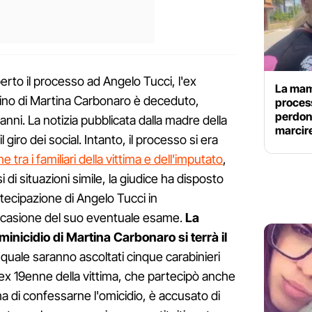
aperto il processo ad Angelo Tucci, l'ex
La mam
olino di Martina Carbonaro è deceduto,
process
perdona
ni. La notizia pubblicata dalla madre della
marcire
giro dei social. Intanto, il processo si era
 tra i familiari della vittima e dell'imputato
,
i di situazioni simile, la giudice ha disposto
tecipazione di Angelo Tucci in
ccasione del suo eventuale esame.
La
inicidio di Martina Carbonaro si terrà il
 quale saranno ascoltati cinque carabinieri
'ex 19enne della vittima, che partecipò anche
ma di confessarne l'omicidio, è accusato di