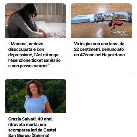
“Mamma, vedova,
Va in giro con una lama da
disoccupata e con
22 centimetri, denunciato
depressione, l’Asl mi nega
un 47enne nel Napoletano
l’esenzione ticket sanitario
e non posso curarmi”
Grazia Salvati, 40 anni,
ritrovata morta: era
scomparsa ieri da Castel
San Giorgio (Salerno)