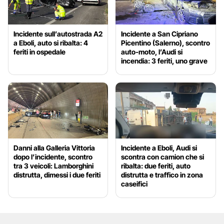
Incidente sull’autostrada A2
Incidente a San Cipriano
a Eboli, auto si ribalta: 4
Picentino (Salerno), scontro
feriti in ospedale
auto-moto, l’Audi si
incendia: 3 feriti, uno grave
Danni alla Galleria Vittoria
Incidente a Eboli, Audi si
dopo l’incidente, scontro
scontra con camion che si
tra 3 veicoli: Lamborghini
ribalta: due feriti, auto
distrutta, dimessi i due feriti
distrutta e traffico in zona
caseifici