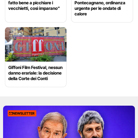
fatto bene a picchiare i
Pontecagnano, ordinanza
vecchietti, così imparano”
urgente per le ondate di
calore
Giffoni Film Festival, nessun
danno erariale: la decisione
della Corte dei Conti
NEWSLETTER