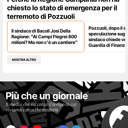
chiesto lo stato di emergenza per il
terremoto di Pozzuoli
Pozzuoli, dopo il s
Il sindaco di Bacoli Josi Della
speculazione sugli af
Ragione: "Ai Campi Flegrei 800
sindaco chiede ver
milioni? Ma non c'è un cantiere"
Guardia di Finanza
MOSTRA ALTRO
Più che un giornale
Il media che racconta il tempo in cui
viviamo con occhi moderni