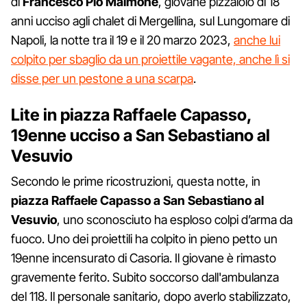
di
Francesco Pio Maimone
, giovane pizzaiolo di 18
anni ucciso agli chalet di Mergellina, sul Lungomare di
Napoli, la notte tra il 19 e il 20 marzo 2023,
anche lui
colpito per sbaglio da un proiettile vagante, anche lì si
disse per un pestone a una scarpa
.
Lite in piazza Raffaele Capasso,
19enne ucciso a San Sebastiano al
Vesuvio
Secondo le prime ricostruzioni, questa notte, in
piazza Raffaele Capasso a San Sebastiano al
Vesuvio
, uno sconosciuto ha esploso colpi d’arma da
fuoco. Uno dei proiettili ha colpito in pieno petto un
19enne incensurato di Casoria. Il giovane è rimasto
gravemente ferito. Subito soccorso dall'ambulanza
del 118. Il personale sanitario, dopo averlo stabilizzato,