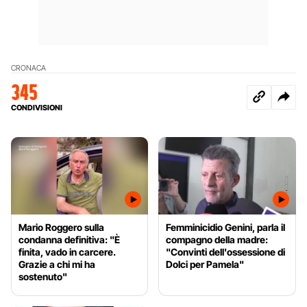
CRONACA
345
CONDIVISIONI
Mario Roggero sulla
Femminicidio Genini, parla il
condanna definitiva: "È
compagno della madre:
finita, vado in carcere.
"Convinti dell'ossessione di
Grazie a chi mi ha
Dolci per Pamela"
sostenuto"