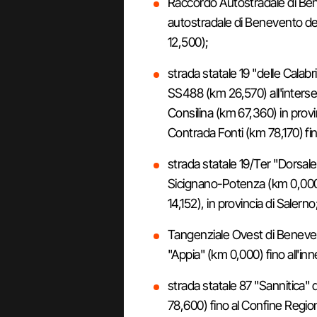
Raccordo Autostradale di Bene
autostradale di Benevento del
12,500);
strada statale 19 "delle Calabr
SS488 (km 26,570) all'intersezi
Consilina (km 67,360) in provi
Contrada Fonti (km 78,170) fin
strada statale 19/Ter "Dorsal
Sicignano-Potenza (km 0,000)
14,152), in provincia di Salerno
Tangenziale Ovest di Beneven
"Appia" (km 0,000) fino all'i
strada statale 87 "Sannitica"
78,600) fino al Confine Regio