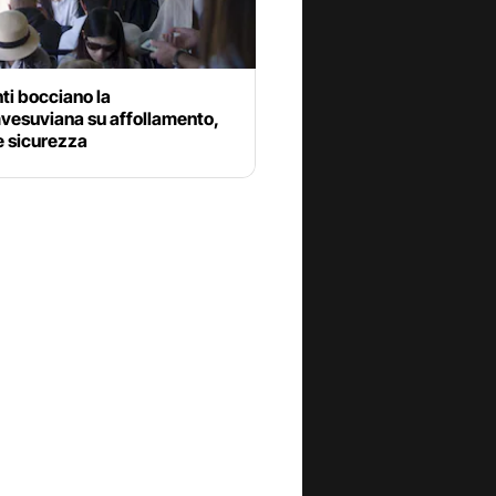
nti bocciano la
vesuviana su affollamento,
 e sicurezza