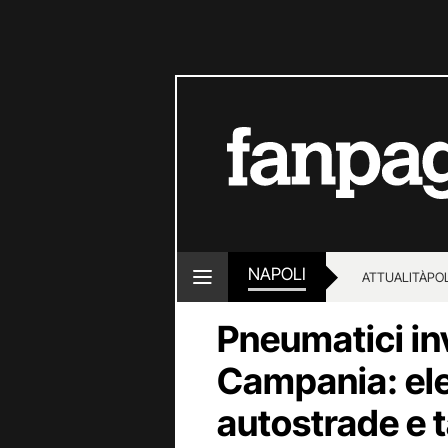
NAPOLI
ATTUALITÀ
POL
Pneumatici inv
Campania: ele
autostrade e 