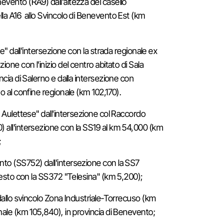
vento (RA9) dall'altezza del casello
la A16 allo Svincolo di Benevento Est (km
ie" dall'intersezione con la strada regionale ex
one con l'inizio del centro abitato di Sala
ncia di Salerno e dalla intersezione con
o al confine regionale (km 102,170).
e Aulettese" dall'intersezione col Raccordo
 all'intersezione con la SS19 al km 54,000 (km
;
to (SS752) dall'intersezione con la SS7
nnesto con la SS372 "Telesina" (km 5,200);
 dallo svincolo Zona Industriale-Torrecuso (km
nale (km 105,840), in provincia di Benevento;