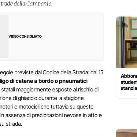
strade della Campania.
VIDEO CONSIGLIATO
gole previste dal Codice della Strada: dal 15
Abbonam
ligo di catene a bordo o pneumatici
studen
stanzia
de statali maggiormente esposte al rischio di
ione di ghiaccio durante la stagione
motori e motocicli che tuttavia su queste
in assenza di precipitazioni nevose in atto e
su strada.