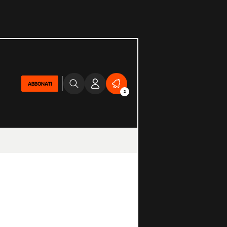
ABBONATI
2