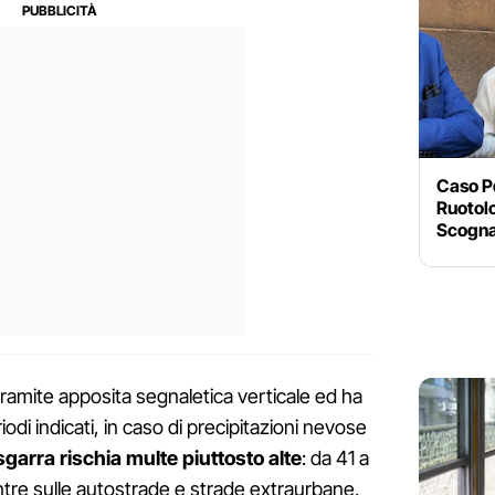
Caso P
Ruotol
Scogna
 tramite apposita segnaletica verticale ed ha
riodi indicati, in caso di precipitazioni nevose
sgarra rischia multe piuttosto alte
: da 41 a
entre sulle autostrade e strade extraurbane,