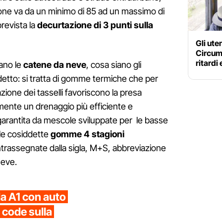
nzione va da un minimo di 85 ad un massimo di
prevista la
decurtazione di 3 punti sulla
Gli ute
Circum
ritardi
ano le
catene da neve
, cosa siano gli
detto: si tratta di gomme termiche che per
zione dei tasselli favoriscono la presa
amente un drenaggio più efficiente e
 garantita da mescole sviluppate per le basse
le cosiddette
gomme 4 stagioni
trassegnate dalla sigla, M+S, abbreviazione
neve.
da A1 con auto
 code sulla