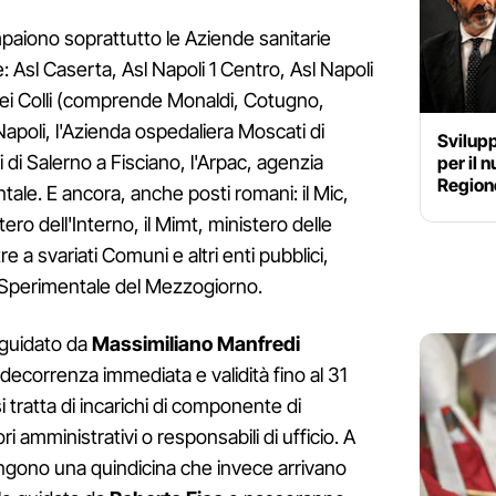
mpaiono soprattutto le Aziende sanitarie
e: Asl Caserta, Asl Napoli 1 Centro, Asl Napoli
dei Colli (comprende Monaldi, Cotugno,
Napoli, l'Azienda ospedaliera Moscati di
Svilup
di di Salerno a Fisciano, l'Arpac, agenzia
per il 
Regione
tale. E ancora, anche posti romani: il Mic,
tero dell'Interno, il Mimt, ministero delle
re a svariati Comuni e altri enti pubblici,
o Sperimentale del Mezzogiorno.
 guidato da
Massimiliano Manfredi
correnza immediata e validità fino al 31
i tratta di incarichi di componente di
ori amministrativi o responsabili di ufficio. A
ngono una quindicina che invece arrivano