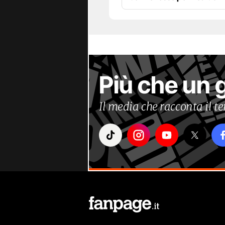
Più che un 
Il media che racconta il 