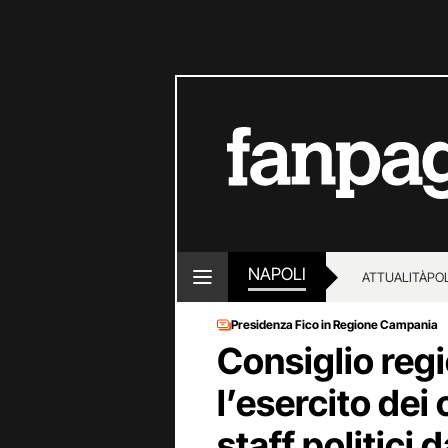
NAPOLI
ATTUALITÀ
POL
Presidenza Fico in Regione Campania
Consiglio reg
l’esercito dei
staff politici 