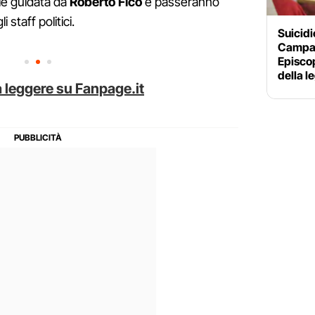
ale guidata da
Roberto Fico
e passeranno
 staff politici.
Suicidi
Campan
Episco
della l
 leggere su Fanpage.it