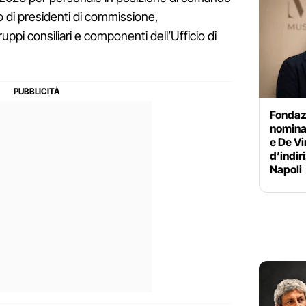
to di presidenti di commissione,
uppi consiliari e componenti dell’Ufficio di
Fondaz
nomina
e De Vi
d’indir
Napoli