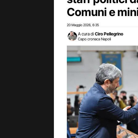
Comuni e mini
20 Maggio 2026
6:35
,
A cura di
Ciro Pellegrino
Capo cronaca Napoli