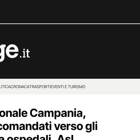
ITICA
CRONACA
TRASPORTI
EVENTI E TURISMO
ionale Campania,
 comandati verso gli
da ospedali, Asl,