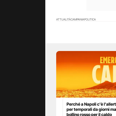
ATTUALITÀ
CAMPANIA
POLITICA
Perché a Napoli c'è l'alle
per temporali da giorni m
bollino rosso per il caldo