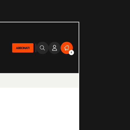
ABBONATI
2