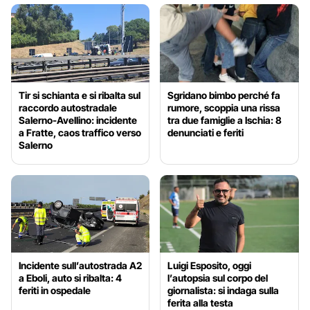
Tir si schianta e si ribalta sul
Sgridano bimbo perché fa
raccordo autostradale
rumore, scoppia una rissa
Salerno-Avellino: incidente
tra due famiglie a Ischia: 8
a Fratte, caos traffico verso
denunciati e feriti
Salerno
Incidente sull’autostrada A2
Luigi Esposito, oggi
a Eboli, auto si ribalta: 4
l’autopsia sul corpo del
feriti in ospedale
giornalista: si indaga sulla
ferita alla testa