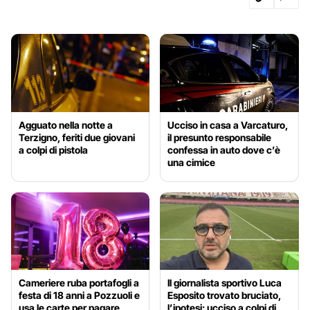
Agguato nella notte a
Ucciso in casa a Varcaturo,
Terzigno, feriti due giovani
il presunto responsabile
a colpi di pistola
confessa in auto dove c’è
una cimice
Cameriere ruba portafogli a
Il giornalista sportivo Luca
festa di 18 anni a Pozzuoli e
Esposito trovato bruciato,
usa le carte per pagare
l’ipotesi: ucciso a colpi di