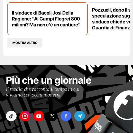
Pozzuoli, dopo il s
Il sindaco di Bacoli Josi Della
speculazione sugli af
Ragione: "Ai Campi Flegrei 800
sindaco chiede ver
milioni? Ma non c'è un cantiere"
Guardia di Finanza
MOSTRA ALTRO
Più che un giornale
Il media che racconta il tempo in cui
viviamo con occhi moderni