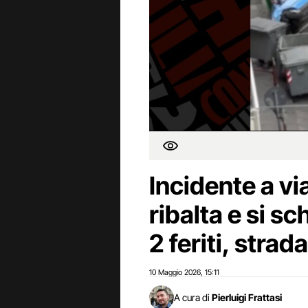
Incidente a via
ribalta e si sc
2 feriti, strad
10 Maggio 2026
15:11
,
A cura di
Pierluigi Frattasi