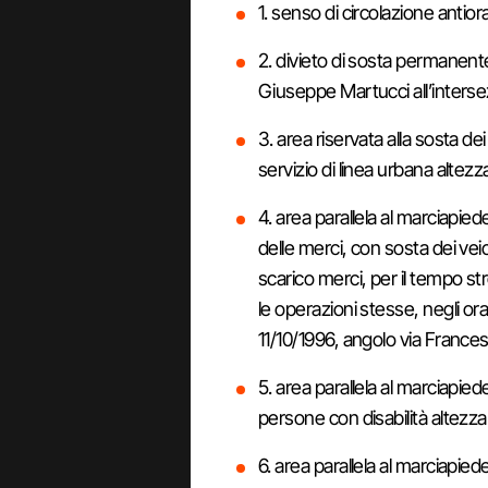
1. senso di circolazione antiorar
2. divieto di sosta permanent
Giuseppe Martucci all’interse
3. area riservata alla sosta dei 
servizio di linea urbana altez
4. area parallela al marciapie
delle merci, con sosta dei veico
scarico merci, per il tempo 
le operazioni stesse, negli ora
11/10/1996, angolo via Frances
5. area parallela al marciapiede
persone con disabilità altezza 
6. area parallela al marciapiede 