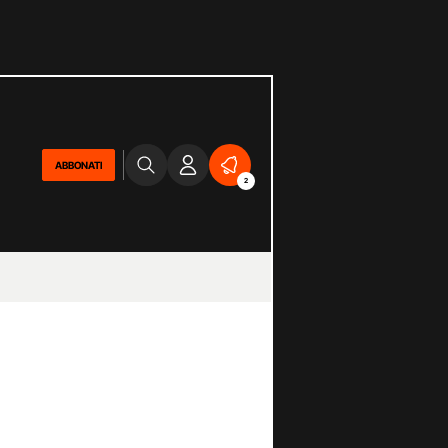
ABBONATI
2