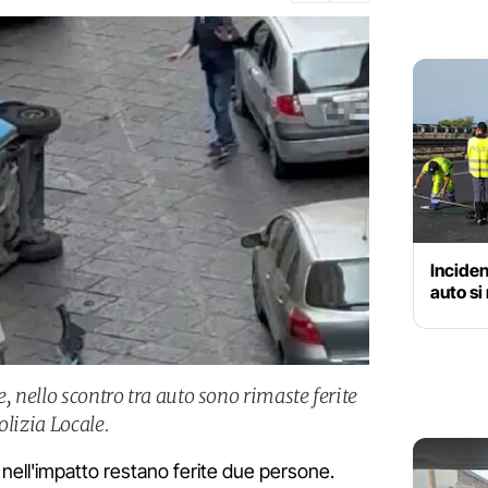
Inciden
auto si 
e, nello scontro tra auto sono rimaste ferite
olizia Locale.
, nell'impatto restano ferite due persone.