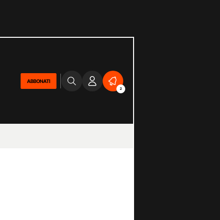
ABBONATI
2