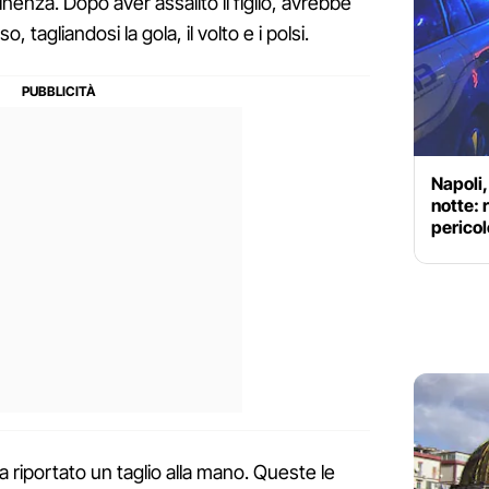
tinenza. Dopo aver assalito il figlio, avrebbe
o, tagliandosi la gola, il volto e i polsi.
Napoli,
notte: 
pericol
riportato un taglio alla mano. Queste le