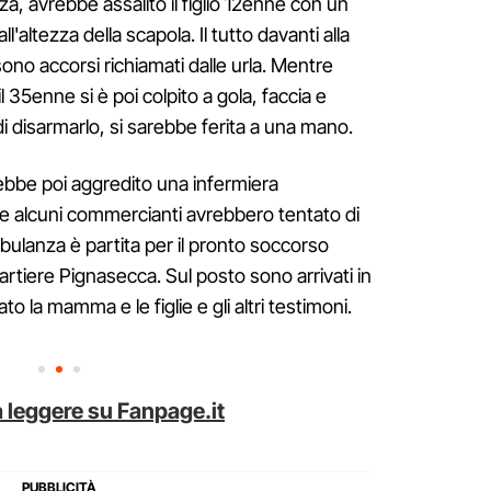
nza, avrebbe assalito il figlio 12enne con un
ll'altezza della scapola. Il tutto davanti alla
i sono accorsi richiamati dalle urla. Mentre
35enne si è poi colpito a gola, faccia e
 di disarmarlo, si sarebbe ferita a una mano.
vrebbe poi aggredito una infermiera
ini e alcuni commercianti avrebbero tentato di
mbulanza è partita per il pronto soccorso
uartiere Pignasecca. Sul posto sono arrivati in
o la mamma e le figlie e gli altri testimoni.
 leggere su Fanpage.it