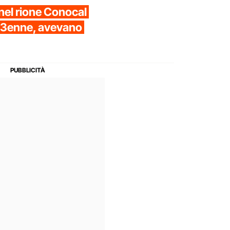
nel rione Conocal
n 13enne, avevano