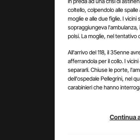
in preda ad una crisi di astine
coltello, colpendolo alle spalle a
moglie e alle due figlie. I vicin
sopraggiungeva l'ambulanza, il 
polsi. La moglie, nel tentativo
All'arrivo del 118, il 35enne a
afferrandola per il collo. I vic
separarli. Chiuse le porte, l'a
dell'ospedale Pellegrini, nel q
carabinieri che hanno interrogat
Continua a