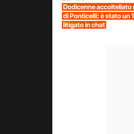
Dodicenne accoltellato 
di Ponticelli: è stato u
litigato in chat