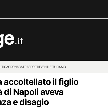
ITICA
CRONACA
TRASPORTI
EVENTI E TURISMO
accoltellato il figlio
à di Napoli aveva
enza e disagio