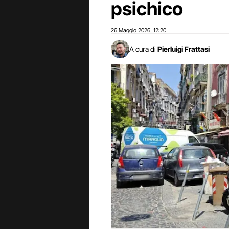
psichico
26 Maggio 2026
12:20
,
A cura di
Pierluigi Frattasi