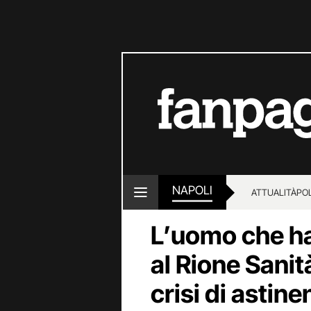
NAPOLI
ATTUALITÀ
POL
L’uomo che ha 
al Rione Sanit
crisi di astin