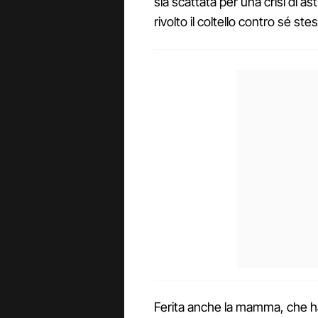
sia scattata per una crisi di as
rivolto il coltello contro sé stess
Ferita anche la mamma, che ha 