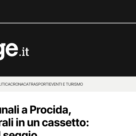
ITICA
CRONACA
TRASPORTI
EVENTI E TURISMO
nali a Procida,
ali in un cassetto:
l seggio