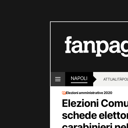
NAPOLI
ATTUALITÀ
POL
Elezioni amministrative 2020
Elezioni Comu
schede elettor
carabinieri ne