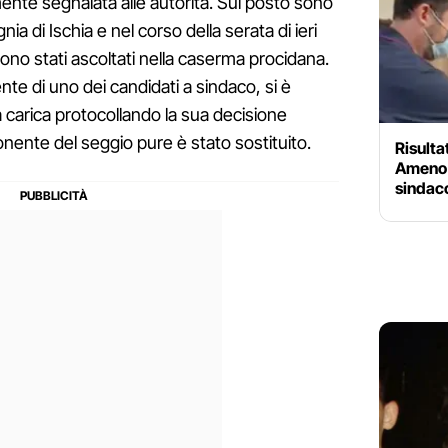
ente segnalata alle autorità. Sul posto sono
nia di Ischia e nel corso della serata di ieri
sono stati ascoltati nella caserma procidana.
nte di uno dei candidati a sindaco, si è
 carica protocollando la sua decisione
nente del seggio pure è stato sostituito.
Risulta
Ameno 
sindac