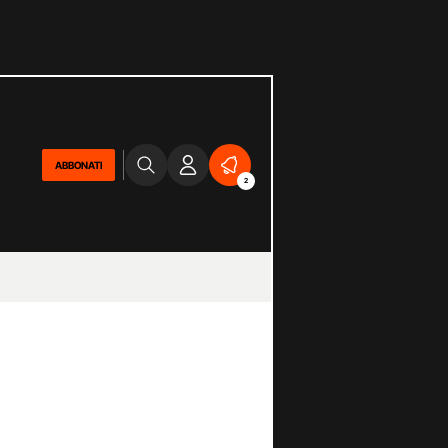
ABBONATI
2