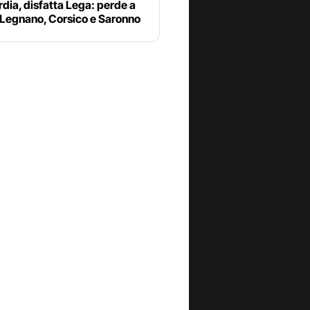
ia, disfatta Lega: perde a
 Legnano, Corsico e Saronno