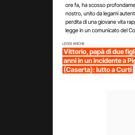
ore fa, ha scosso profondamen
nostro, unito da legami autent
perdita di una giovane vita ra
legge in un comunicato del 
LEGGI ANCHE
Vittorio, papà di due fig
anni in un incidente a 
(Caserta): lutto a Curti