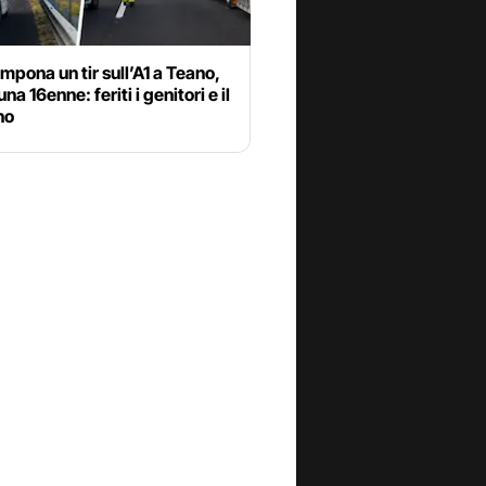
mpona un tir sull’A1 a Teano,
a 16enne: feriti i genitori e il
no