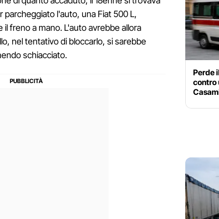
ne di quanto accaduto, il 18enne si trovava
 parcheggiato l'auto, una Fiat 500 L,
 il freno a mano. L'auto avrebbe allora
o, nel tentativo di bloccarlo, si sarebbe
nendo schiacciato.
Perde i
contro 
Casami