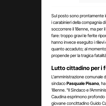
Sul posto sono prontamente inter
i carabinieri della compagnia d
soccorrere il 18enne, ma per i
fare: troppo gravi le ferite ripo
hanno invece eseguito i rilievi
quanto accaduto; al momento, s
propende per la tragica fatalità
Lutto cittadino per i 
L'amministrazione comunale di
sindaco
Pasquale Pisano
, ha
18enne. "Il Sindaco e l’Ammin
Caudina esprimono profondo c
giovane concittadino Guido Ca