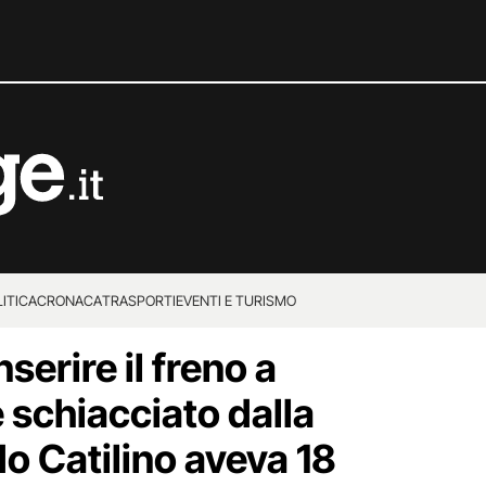
ITICA
CRONACA
TRASPORTI
EVENTI E TURISMO
serire il freno a
schiacciato dalla
o Catilino aveva 18