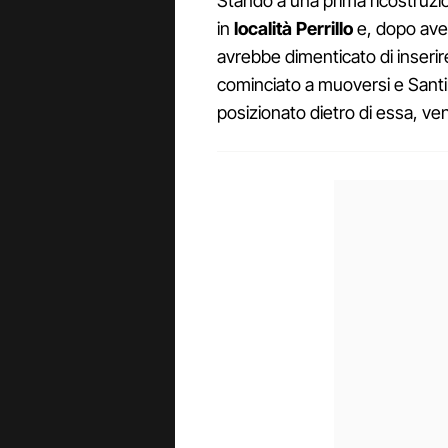
Stando a una prima ricostruzio
in
località Perrillo
e, dopo aver
avrebbe dimenticato di inserire
cominciato a muoversi e Santill
posizionato dietro di essa, ve