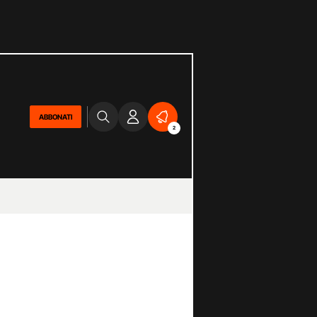
ABBONATI
2