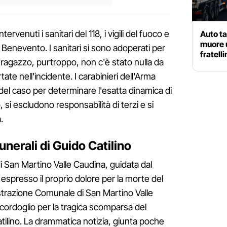
venuti i sanitari del 118, i vigili del fuoco e
Auto ta
muore un
i Benevento. I sanitari si sono adoperati per
fratelli
l ragazzo, purtroppo, non c'è stato nulla da
rtate nell'incidente. I carabinieri dell'Arma
 del caso per determinare l'esatta dinamica di
i escludono responsabilità di terzi e si
.
funerali di Guido Catilino
 San Martino Valle Caudina, guidata dal
 espresso il proprio dolore per la morte del
istrazione Comunale di San Martino Valle
ordoglio per la tragica scomparsa del
tilino. La drammatica notizia, giunta poche