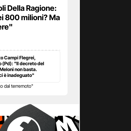
oli Della Ragione:
i 800 milioni? Ma
ere"
o Campi Flegrei,
 (Pd): "Il decreto del
Meloni non basta.
i è inadeguato"
o dal terremoto"