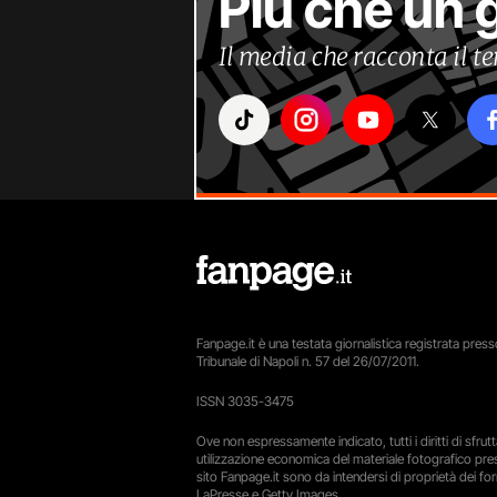
Più che un 
Il media che racconta il 
Fanpage.it è una testata giornalistica registrata presso
Tribunale di Napoli n. 57 del 26/07/2011.
ISSN 3035-3475
Ove non espressamente indicato, tutti i diritti di sfru
utilizzazione economica del materiale fotografico pre
sito Fanpage.it sono da intendersi di proprietà dei forn
LaPresse e Getty Images.