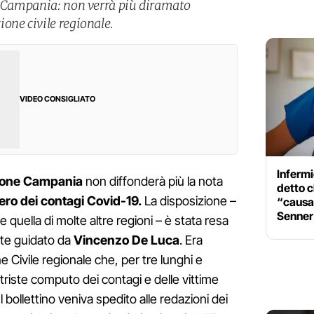
in Campania: non verrà più diramato
one civile regionale.
VIDEO CONSIGLIATO
Infermi
gione Campania
non diffonderà più la nota
detto c
iero dei contagi Covid-19.
La disposizione –
“causan
Senner
quella di molte altre regioni – è stata resa
nte guidato da
Vincenzo De Luca
. Era
ne Civile regionale che, per tre lunghi e
 triste computo dei contagi e delle vittime
 bollettino veniva spedito alle redazioni dei