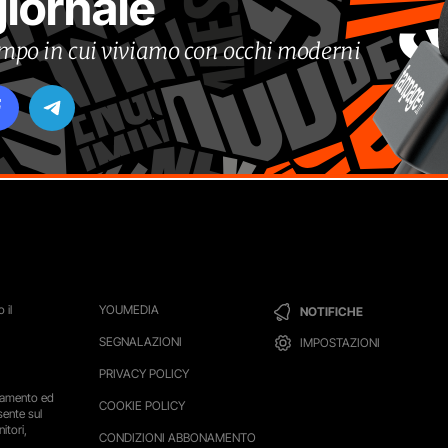
giornale
tempo in cui viviamo con occhi moderni
 il
YOUMEDIA
NOTIFICHE
SEGNALAZIONI
IMPOSTAZIONI
PRIVACY POLICY
ttamento ed
COOKIE POLICY
sente sul
itori,
CONDIZIONI ABBONAMENTO