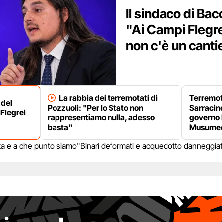
Il sindaco di Bac
"Ai Campi Flegre
non c'è un canti
La rabbia dei terremotati di
Terremot
 del
Pozzuoli: "Per lo Stato non
Sarracino
Flegrei
rappresentiamo nulla, adesso
governo 
basta"
Musumec
lerta e a che punto siamo
"Binari deformati e acquedotto danneggiat