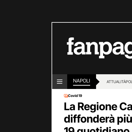
NAPOLI
ATTUALITÀ
POL
Covid 19
La Regione C
diffonderà più
19 quotidiano