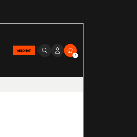
ABBONATI
2