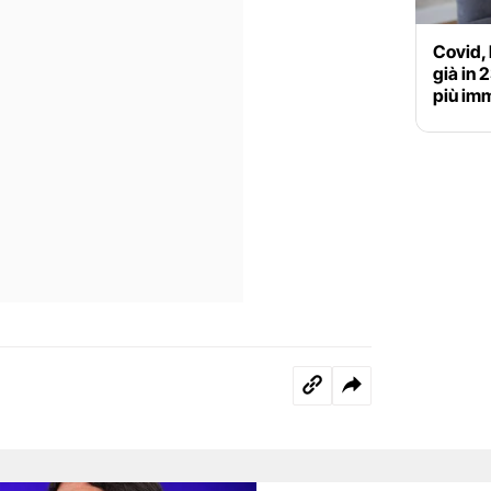
Covid, 
già in 
più im