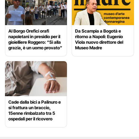
Al Borgo Orefici orafi
Da Scampia a Bogotà e
napoletani in presidio per il
ritorno a Napoli: Eugenio
gioielliere Roggero: “Sì alla
Viola nuovo direttore del
grazia, è un uomo provato”
Museo Madre
Cade dalla bici a Palinuro e
si frattura un braccio,
15enne rimbalzato tra 5
ospedali per il ricovero