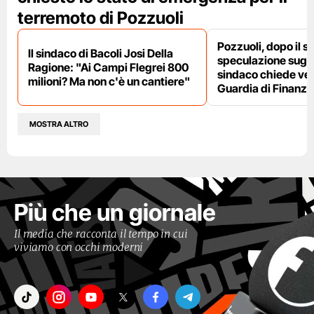
terremoto di Pozzuoli
Pozzuoli, dopo il s
Il sindaco di Bacoli Josi Della
speculazione sugli af
Ragione: "Ai Campi Flegrei 800
sindaco chiede ver
milioni? Ma non c'è un cantiere"
Guardia di Finanza
MOSTRA ALTRO
Più che un giornale
Il media che racconta il tempo in cui
viviamo con occhi moderni