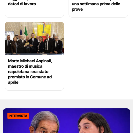
datori di lavoro
una settimana prima delle
prove
Morto Michael Aspinall,
maestro di musica
napoletana: era stato
premiato in Comune ad
aprile
INTERVISTA