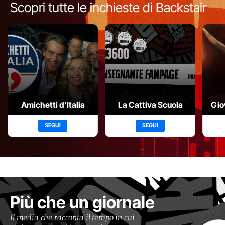
Scopri tutte le inchieste di Backstair
Amichetti d'Italia
La Cattiva Scuola
Gio
SEGUI
SEGUI
Più che un giornale
Il media che racconta il tempo in cui