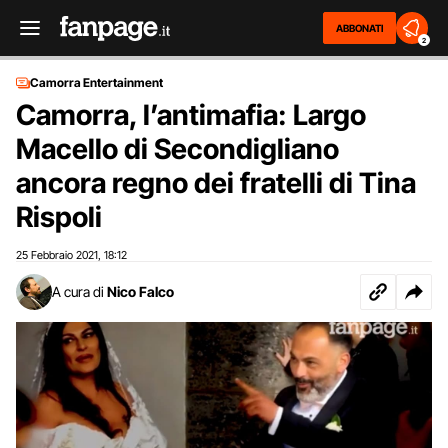
ABBONATI
2
Camorra Entertainment
Camorra, l’antimafia: Largo
Macello di Secondigliano
ancora regno dei fratelli di Tina
Rispoli
25 Febbraio 2021
18:12
,
A cura di
Nico Falco