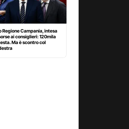
io Regione Campania, intesa
isorse ai consiglieri: 120mila
testa. Ma è scontro col
destra