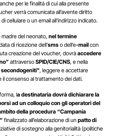
nche per le finalità di cui alla presente
 voucher verrà comunicata all’avente diritto
 cellulare o un email all’indirizzo indicato.
 la madre del neonato,
nel termine
data di ricezione dell’
sms
o dell’e
-mail
con
nuta creazione del voucher, dovrà
accedere
ino”
attraverso
SPID/CIE/CNS
, e nella
 secondogeniti"
, leggere e accettare
e il consenso al trattamento dei dati.
forma, l
a destinataria dovrà dichiarare la
porsi ad un colloquio con gli operatori del
’ambito della procedura “Campania
a”
finalizzato all’elaborazione di un
patto di
iative di sostegno alla genitorialità (politiche