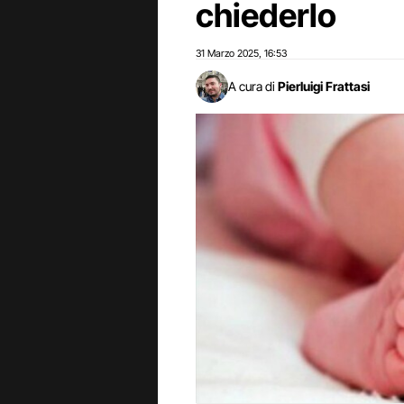
chiederlo
31 Marzo 2025
16:53
,
A cura di
Pierluigi Frattasi