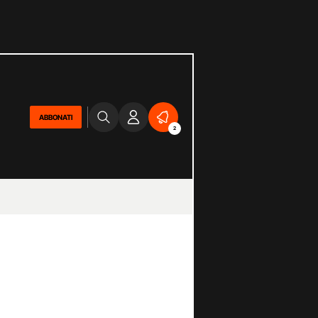
ABBONATI
2