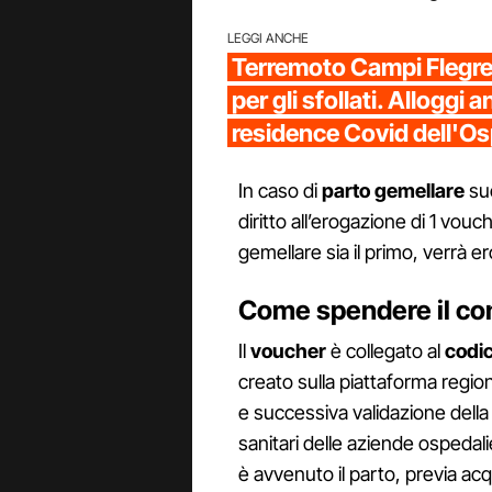
LEGGI ANCHE
Terremoto Campi Flegrei,
per gli sfollati. Alloggi 
residence Covid dell'Os
In caso di
parto gemellare
suc
diritto all’erogazione di 1 vou
gemellare sia il primo, verrà 
Come spendere il co
Il
voucher
è collegato al
codic
creato sulla piattaforma region
e successiva validazione dell
sanitari delle aziende ospedali
è avvenuto il parto, previa ac