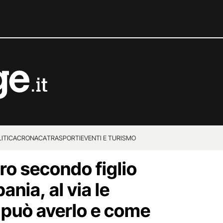
ITICA
CRONACA
TRASPORTI
EVENTI E TURISMO
o secondo figlio
nia, al via le
può averlo e come