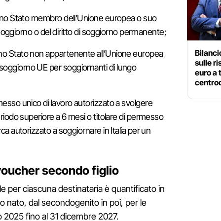
i uno Stato membro dell’Unione europea o suo
 di soggiorno o del diritto di soggiorno permanente;
Bilanc
uno Stato non appartenente all’Unione europea
sulle r
soggiorno UE per soggiornanti di lungo
euro a 
centro
messo unico di lavoro autorizzato a svolgere
periodo superiore a 6 mesi o titolare di permesso
rca autorizzato a soggiornare in Italia per un
voucher secondo figlio
e per ciascuna destinataria è quantificato in
 nato, dal secondogenito in poi, per le
o 2025 fino al 31 dicembre 2027.