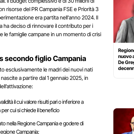
li. Il budget complessivo è di 30 milioni di
 con risorse del PR Campania FSE e Priorità 3
perimentazione era partita nell'anno 2024. Il
a deciso di rinnovare il contributo per i
e le famiglie campane in un momento di crisi
Region
nuovo a
us secondo figlio Campania
De Greg
decenn
o esclusivamente le madri dei nuovi nati
e nascite a partire dal 1 gennaio 2025, in
ell’attivazione:
idità il cui valore risulti pari o inferiore a
per cui si chiede il beneficio
iato nella Regione Campania e godere di
n Regione Campania;