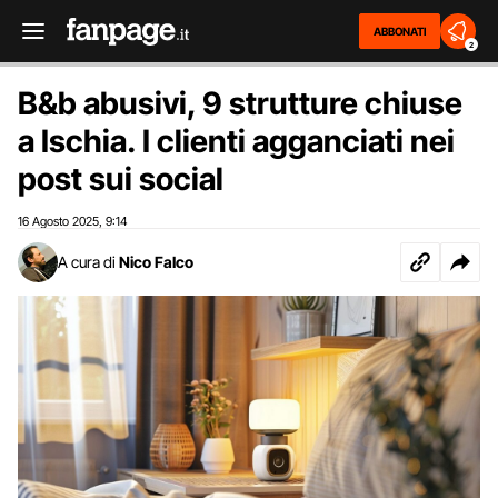
ABBONATI
2
B&b abusivi, 9 strutture chiuse
a Ischia. I clienti agganciati nei
post sui social
16 Agosto 2025
9:14
,
A cura di
Nico Falco