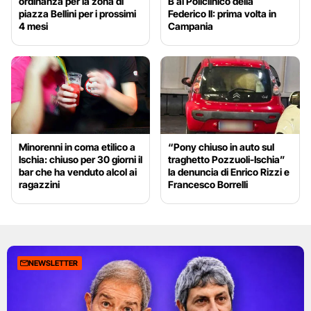
ordinanza per la zona di
B al Policlinico della
piazza Bellini per i prossimi
Federico II: prima volta in
4 mesi
Campania
Minorenni in coma etilico a
“Pony chiuso in auto sul
Ischia: chiuso per 30 giorni il
traghetto Pozzuoli-Ischia”
bar che ha venduto alcol ai
la denuncia di Enrico Rizzi e
ragazzini
Francesco Borrelli
NEWSLETTER