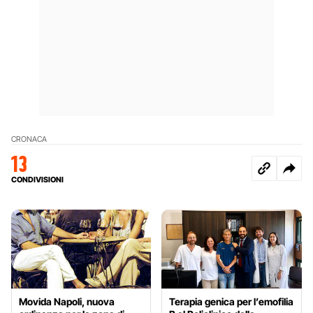
CRONACA
13
CONDIVISIONI
Movida Napoli, nuova
Terapia genica per l’emofilia