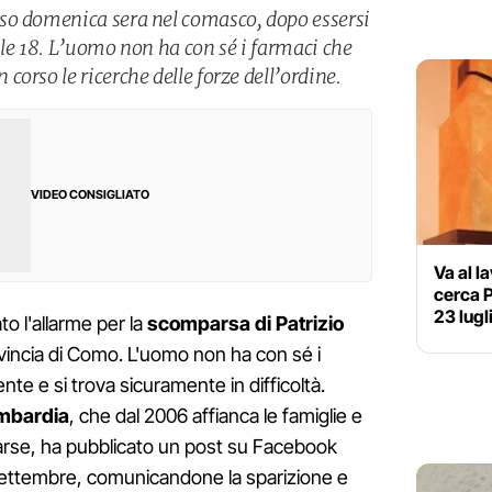
so domenica sera nel comasco, dopo essersi
 le 18. L’uomo non ha con sé i farmaci che
orso le ricerche delle forze dell’ordine.
VIDEO CONSIGLIATO
Va al l
cerca P
23 lugl
o l'allarme per la
scomparsa di Patrizio
ovincia di Como. L'uomo non ha con sé i
e e si trova sicuramente in difficoltà.
mbardia
, che dal 2006 affianca le famiglie e
arse, ha pubblicato un post su Facebook
1 settembre, comunicandone la sparizione e