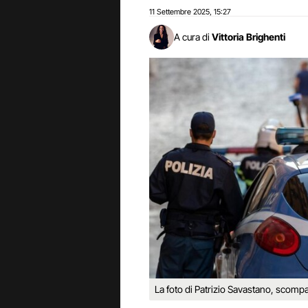
11 Settembre 2025
15:27
,
A cura di
Vittoria Brighenti
La foto di Patrizio Savastano, scom