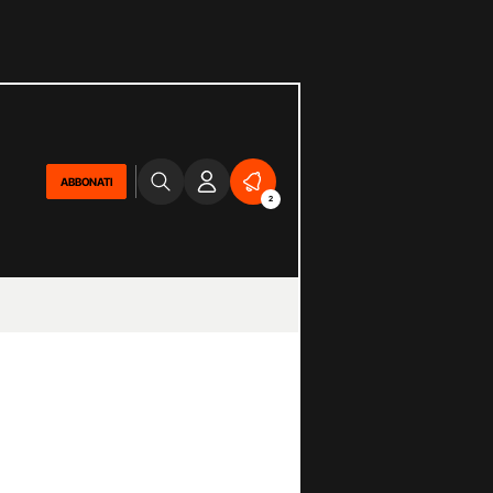
ABBONATI
2