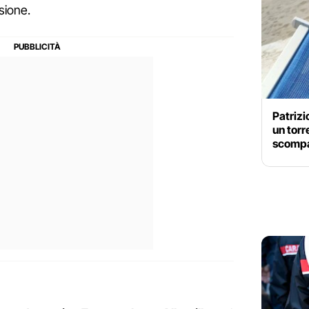
sione.
Patrizi
un torr
scompa