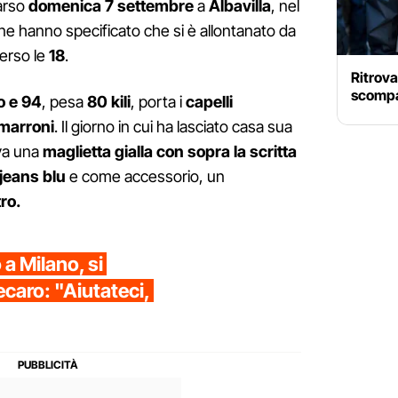
arso
domenica 7 settembre
a
Albavilla
, nel
ne hanno specificato che si è allontanato da
verso le
18
.
Ritrova
scompa
o e 94
, pesa
80 kili
, porta i
capelli
marroni
. Il giorno in cui ha lasciato casa sua
ava una
maglietta gialla con sopra la scritta
jeans blu
e come accessorio, un
ro.
a Milano, si
ecaro: "Aiutateci,