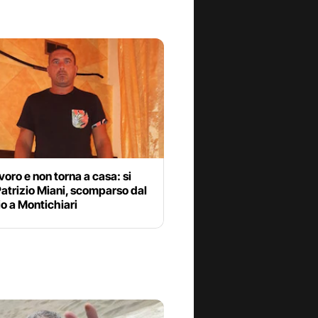
avoro e non torna a casa: si
atrizio Miani, scomparso dal
io a Montichiari