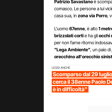
Patrizio Savastano
è scomp
comasco. Le persone a lui vici
casa sua, in
zona via Porro
, 
L'uomo
67enne
, è alto
1 metr
brizzolati corti
e ha gli
occhi 
per non farne ritorno indoss
"Lega Ambiente"
, un paio di
orecchino all'orecchio sinist
LEGGI ANCHE
Scomparso dal 29 luglio 
cerca il 38enne Paolo D
è in difficoltà"