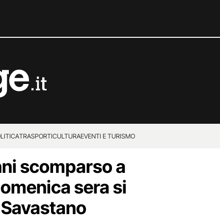
LITICA
TRASPORTI
CULTURA
EVENTI E TURISMO
nni scomparso a
domenica sera si
o Savastano