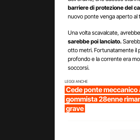
barriere di protezione del ca
nuovo ponte venga aperto al t
Una volta scavalcate, avrebbe 
sarebbe poi lanciato.
Sarebbe
otto metri. Fortunatamente il 
profondo e la corrente era mo
soccorsi.
LEGGI ANCHE
Cede ponte meccanico 
gommista 28enne rimane
grave