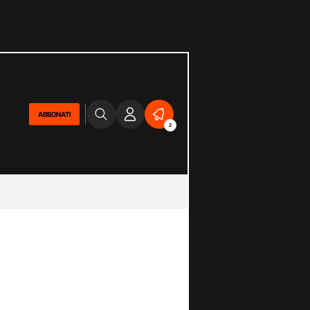
ABBONATI
2