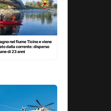
agno nel fiume Ticino e viene
ato dalla corrente: disperso
ane di 23 anni