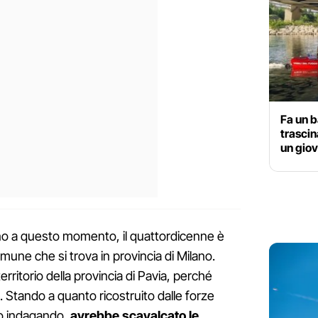
Fa un b
trascin
un giov
ino a questo momento, il quattordicenne è
mune che si trova in provincia di Milano.
rritorio della provincia di Pavia, perché
. Stando a quanto ricostruito dalle forze
no indagando,
avrebbe scavalcato le