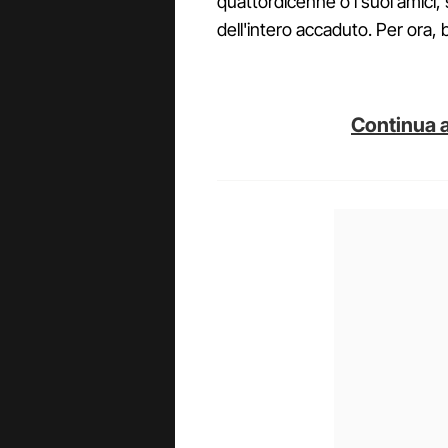
quattordicenne o i suoi amici,
dell'intero accaduto. Per ora, 
Continua a