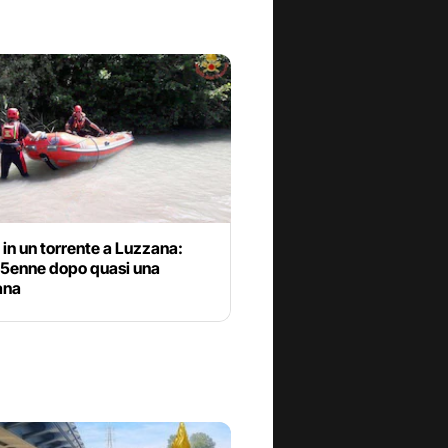
a in un torrente a Luzzana:
15enne dopo quasi una
ana