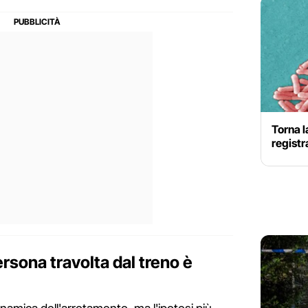
Torna l
registr
persona travolta dal treno è