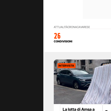
ATTUALITÀ
CRONACA
VARESE
26
CONDIVISIONI
INTERVISTA
La lotta di Amsa a