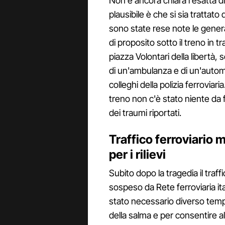
Non è ancora chiara l'esatta d
plausibile è che si sia trattato 
sono state rese note le genera
di proposito sotto il treno in tr
piazza Volontari della libertà, 
di un'ambulanza e di un'automedi
colleghi della polizia ferroviar
treno non c'è stato niente da f
dei traumi riportati.
Traffico ferroviari
per i rilievi
Subito dopo la tragedia il tra
sospeso da Rete ferroviaria ital
stato necessario diverso temp
della salma e per consentire all'