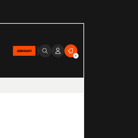
ABBONATI
2