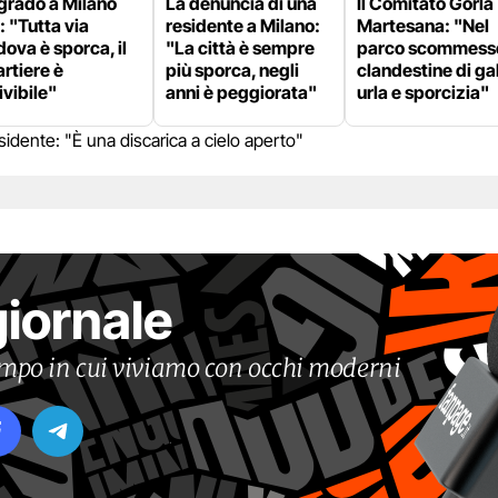
grado a Milano
La denuncia di una
Il Comitato Gorla
: "Tutta via
residente a Milano:
Martesana: "Nel
ova è sporca, il
"La città è sempre
parco scommess
rtiere è
più sporca, negli
clandestine di gal
ivibile"
anni è peggiorata"
urla e sporcizia"
idente: "È una discarica a cielo aperto"
giornale
tempo in cui viviamo con occhi moderni