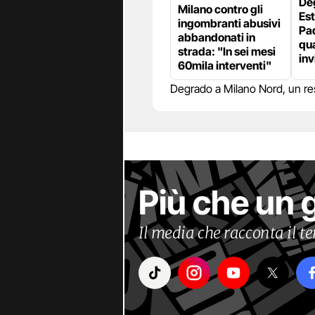
De
Milano contro gli
Est
ingombranti abusivi
Pad
abbandonati in
qua
strada: "In sei mesi
inv
60mila interventi"
Degrado a Milano Nord, un res
Più che un 
Il media che racconta il 