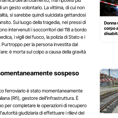
inamica dell'arrotamento, ma l'ipotesi più
di un gesto volontario. La vittima, di cui non
lità, si sarebbe quindi suicidata gettandosi
ansito. Sul luogo della tragedia, nei pressi di
Donna u
corpo 
sono intervenuti i soccorritori del 118 a bordo
disabit
ca, i vigili del fuoco, la polizia di Stato e i
ia. Purtroppo per la persona investita dal
are: è morta sul colpo a causa della gravità
o momentaneamente sospeso
ffico ferroviario è stato momentaneamente
iana (Rfi), gestore dell'infrastruttura. È
o per completare le operazioni di recupero
autorità giudiziaria di effettuare i rilievi del