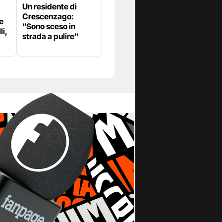
Un residente di
Crescenzago:
e
"Sono sceso in
li,
strada a pulire"