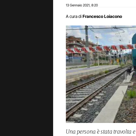
13 Gennaio 2021
8:20
,
A cura di
Francesco Loiacono
Una persona è stata travolta e