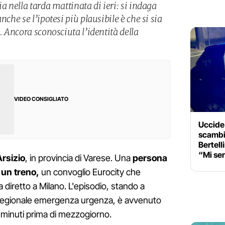
a nella tarda mattinata di ieri: si indaga
nche se l’ipotesi più plausibile è che si sia
. Ancora sconosciuta l’identità della
VIDEO CONSIGLIATO
Uccide
scambia
Bertell
“Mi sen
Arsizio
, in provincia di Varese. Una
persona
 un treno,
un convoglio Eurocity che
 diretto a Milano. L'episodio, stando a
a regionale emergenza urgenza, è avvenuto
i minuti prima di mezzogiorno.