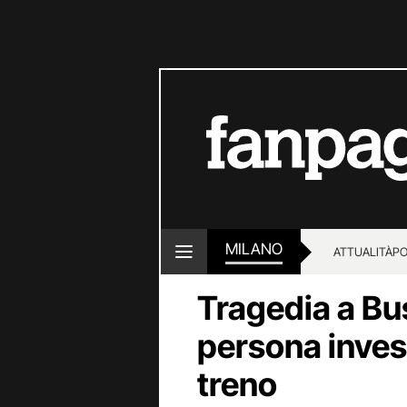
MILANO
ATTUALITÀ
PO
Tragedia a Bu
persona invest
treno