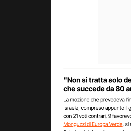
"Non si tratta solo d
che succede da 80 an
La mozione che prevedeva l'int
Israele, compreso appunto il g
con 21 voti contrari, 9 favorevo
Monguzzi di Europa Verde
, si