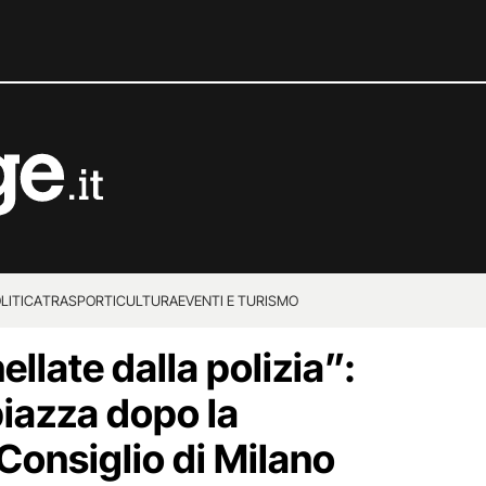
LITICA
TRASPORTI
CULTURA
EVENTI E TURISMO
late dalla polizia”:
 piazza dopo la
Consiglio di Milano