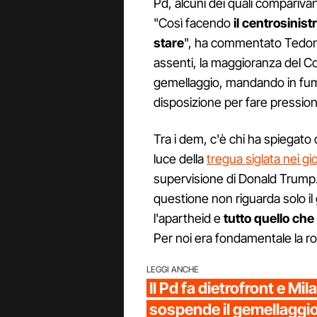
Pd, alcuni dei quali comparivano
"Così facendo
il centrosinis
stare
", ha commentato Tedone:
assenti, la maggioranza del Con
gemellaggio, mandando in fum
disposizione per fare pression
Tra i dem, c'è chi ha spiegato
luce della
tregua siglata nei gi
supervisione di Donald Trump.
questione non riguarda solo i
l'apartheid e
tutto quello ch
Per noi era fondamentale la rott
LEGGI ANCHE
Il Pd fa dietrofront e Mi
sospende il gemellaggio