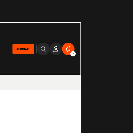
ABBONATI
2