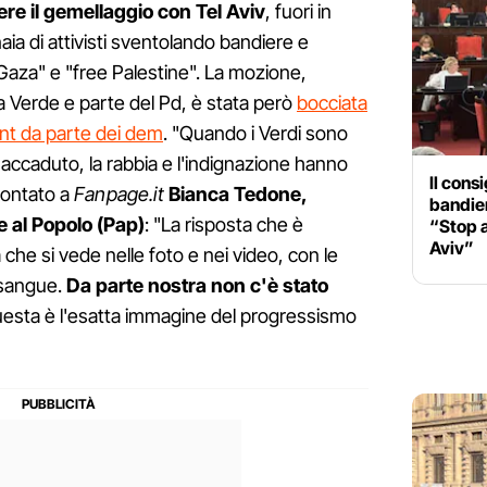
re il gemellaggio con Tel Aviv
, fuori in
aia di attivisti sventolando bandiere e
aza" e "free Palestine". La mozione,
pa Verde e parte del Pd, è stata però
bocciata
ont da parte dei dem
. "Quando i Verdi sono
 accaduto, la rabbia e l'indignazione hanno
Il cons
contato a
Fanpage.it
Bianca Tedone,
bandier
e al Popolo (Pap)
: "La risposta che è
“Stop 
Aviv”
la che si vede nelle foto e nei video, con le
 sangue.
Da parte nostra non c'è stato
uesta è l'esatta immagine del progressismo