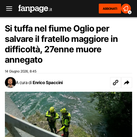
ABBONATI
2
Si tuffa nel fiume Oglio per
salvare il fratello maggiore in
difficoltà, 27enne muore
annegato
14 Giugno 2026
8:45
,
A cura di
Enrico Spaccini