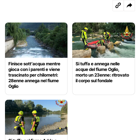
Finisce sott’acqua mentre
Si tuffa e annega nelle
gioca con i parenti e viene
acque del fiume Oglio,
trascinato per chilometri:
morto un 23enne: ritrovato
28enne annega nel fiume
il corpo sul fondale
Oglio