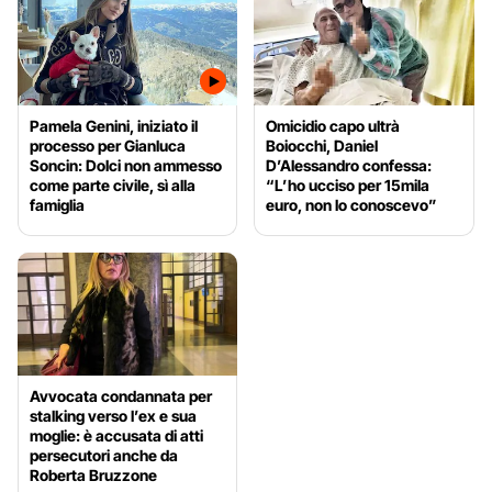
Pamela Genini, iniziato il
Omicidio capo ultrà
processo per Gianluca
Boiocchi, Daniel
Soncin: Dolci non ammesso
D’Alessandro confessa:
come parte civile, sì alla
“L’ho ucciso per 15mila
famiglia
euro, non lo conoscevo”
Avvocata condannata per
stalking verso l’ex e sua
moglie: è accusata di atti
persecutori anche da
Roberta Bruzzone