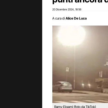
20 Dicembre 2024
18:56
,
A cura di
Alice De Luca
Ramy Elgaml (foto da TikTok)