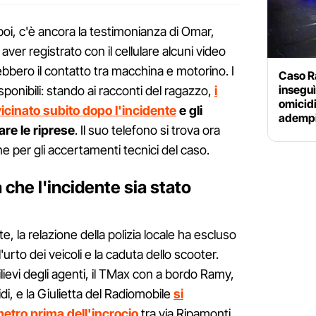
, poi, c'è ancora la testimonianza di Omar,
 aver registrato con il cellulare alcuni video
bbero il contatto tra macchina e motorino. I
Caso Ra
inseguì
isponibili: stando ai racconti del ragazzo,
i
omicidi
icinato subito dopo l'incidente
e gli
adempi
are le riprese
. Il suo telefono si trova ora
ine per gli accertamenti tecnici del caso.
 che l'incidente sia stato
la relazione della polizia locale ha escluso
urto dei veicoli e la caduta dello scooter.
ievi degli agenti, il TMax con a bordo Ramy,
di, e la Giulietta del Radiomobile
si
etro prima dell'incrocio
tra via Ripamonti