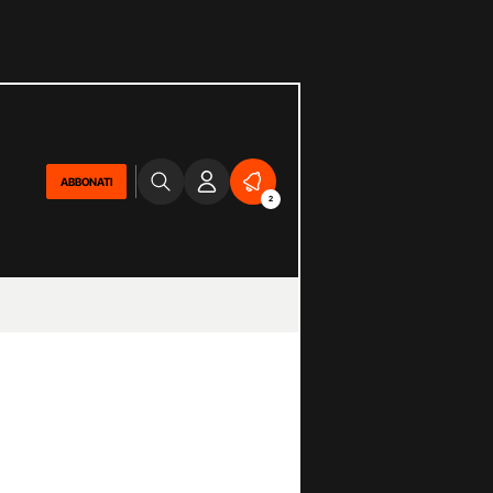
ABBONATI
2