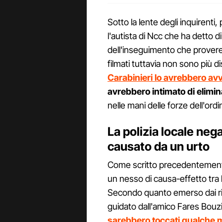
Sotto la lente degli inquirenti
l'autista di Ncc che ha detto di
dell'inseguimento che provere
filmati tuttavia non sono più d
Carabinieri lo avrebbero avv
avrebbero intimato di elimin
nelle mani delle forze dell'ord
La polizia locale nega
causato da un urto
Come scritto precedentemente, 
un nesso di causa-effetto tra l'
Secondo quanto emerso dai ril
guidato dall'amico Fares Bouzi
sarebbero toccati qualche m