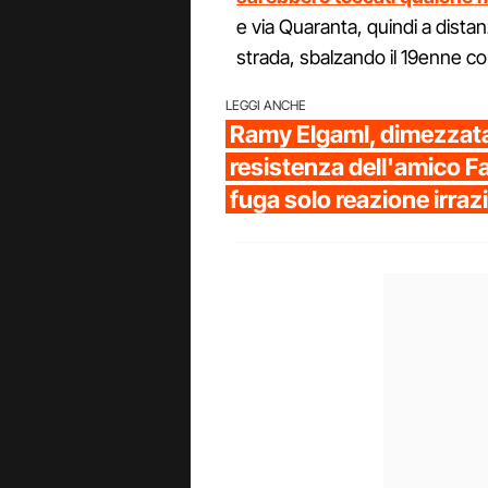
e via Quaranta, quindi a distan
strada, sbalzando il 19enne co
LEGGI ANCHE
Ramy Elgaml, dimezzata
resistenza dell'amico F
fuga solo reazione irraz