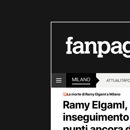
MILANO
ATTUALITÀ
PO
La morte di Ramy Elgaml a Milano
Ramy Elgaml,
inseguimento c
punti ancora d