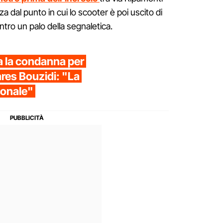
za dal punto in cui lo scooter è poi uscito di
ntro un palo della segnaletica.
 la condanna per
ares Bouzidi: "La
ionale"