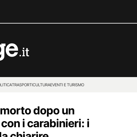
LITICA
TRASPORTI
CULTURA
EVENTI E TURISMO
 morto dopo un
on i carabinieri: i
a chiarire