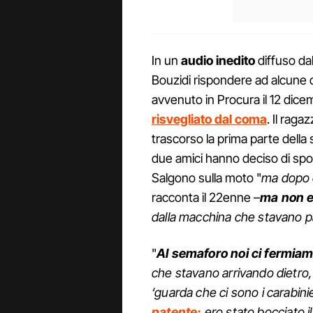
In un
audio inedito
diffuso da
Bouzidi rispondere ad alcune
avvenuto in Procura il 12 dic
risvegliato dal coma
. Il raga
trascorso la prima parte della 
due amici hanno deciso di spo
Salgono sulla moto "
ma dopo 
racconta il 22enne –
ma non e
dalla macchina che stavano pa
"
Al semaforo noi ci fermia
che stavano arrivando dietro,
‘guarda che ci sono i carabinier
patente:
ero stato bocciato il