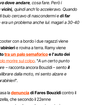
ivo dove andare
, cosa fare. Però i
vicini,
quindi anch'io acceleravo. Quando
 di buio cercavo di nascondermi e
di far
era un problema anche lui: magari a 30-40
 scooter con a bordo i due ragazzi viene
rabinieri
e rovina a terra. Ramy viene
ato
tra un palo semaforico
e l'auto dei
lo morire sul colpo
. "
A un certo punto
are
– racconta ancora Bouzidi –
sento
il
ilibrare dalla moto, mi sento alzare e
rabinieri
".
basa la
denuncia
di Fares Bouzidi
contro il
azzella, che secondo il 22enne