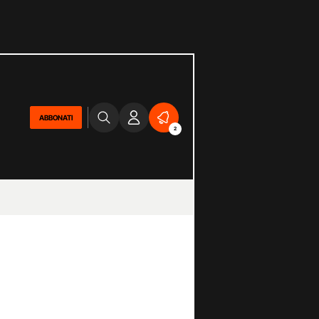
ABBONATI
2