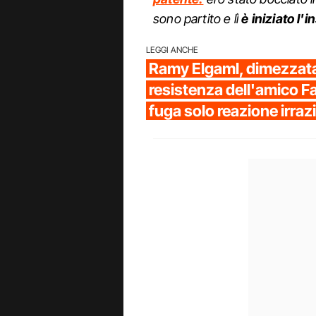
sono partito e lì
è iniziato l
LEGGI ANCHE
Ramy Elgaml, dimezzata
resistenza dell'amico F
fuga solo reazione irraz