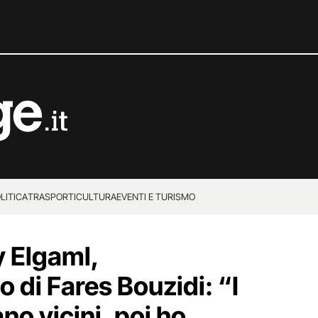
LITICA
TRASPORTI
CULTURA
EVENTI E TURISMO
 Elgaml,
o di Fares Bouzidi: “I
ano vicini, poi ho