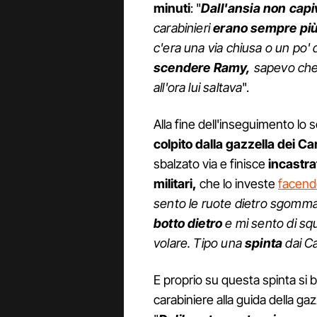
minuti
: "
Dall'ansia non cap
carabinieri
erano sempre più 
c'era una via chiusa o un po'
scendere Ramy,
sapevo che 
all'ora lui saltava
".
Alla fine dell'inseguimento lo
colpito dalla gazzella dei Ca
sbalzato via e finisce
incastr
militari,
che lo investe
facendo
sento le ruote dietro sgomm
botto dietro
e mi sento di squ
volare. Tipo una
spinta
dai Ca
E proprio su questa spinta si 
carabiniere alla guida della g