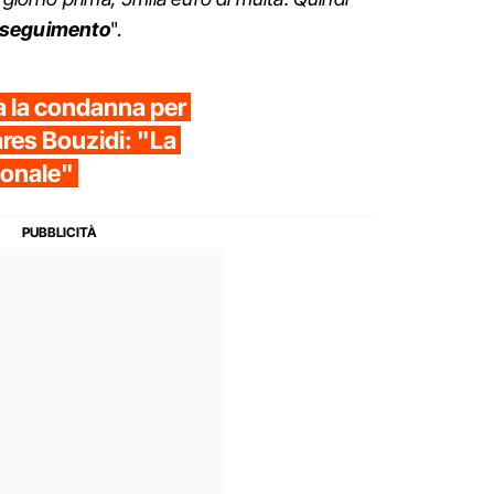
'inseguimento
".
 la condanna per
ares Bouzidi: "La
ionale"