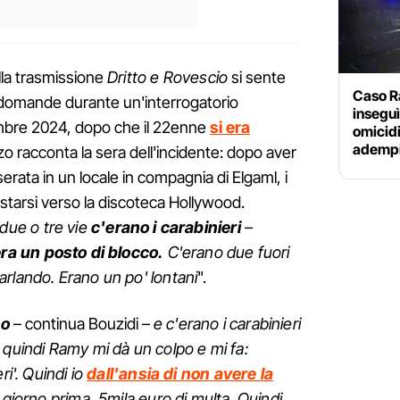
lla trasmissione
Dritto e Rovescio
si sente
Caso Ra
 domande durante un'interrogatorio
inseguì
embre 2024, dopo che il 22enne
si era
omicidi
adempi
zzo racconta la sera dell'incidente: dopo aver
serata in un locale in compagnia di Elgaml, i
starsi verso la discoteca Hollywood.
due o tre vie
c'erano i carabinieri
–
ra un posto di blocco.
C'erano due fuori
rlando. Erano un po' lontani
".
mo
– continua Bouzidi –
e c'erano i carabinieri
 quindi Ramy mi dà un colpo e mi fa:
i'. Quindi io
dall'ansia di non avere la
 giorno prima, 5mila euro di multa. Quindi