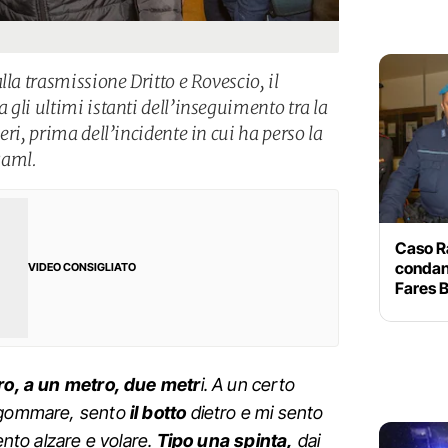
lla trasmissione Dritto e Rovescio, il
gli ultimi istanti dell’inseguimento tra la
eri, prima dell’incidente in cui ha perso la
gaml.
Caso R
condann
VIDEO CONSIGLIATO
Fares 
ro, a un metro, due metr
i. A un certo
 sgommare, sento
il botto
dietro e mi sento
sento alzare e volare.
Tipo una spinta,
dai