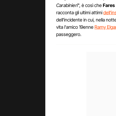
Carabinieri
", è così che
Fares
racconta gli ultimi attimi
dell'i
dell'incidente in cui, nella not
vita l'amico 19enne
Ramy Elga
passeggero.