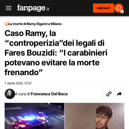
ABBONATI
2
La morte di Ramy Elgaml a Milano
Caso Ramy, la
“controperizia”dei legali di
Fares Bouzidi: “I carabinieri
potevano evitare la morte
frenando”
7 Aprile 2025
21:57
,
A cura di
Francesca Del Boca