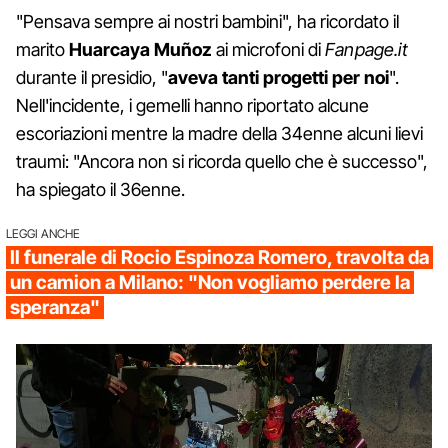
"Pensava sempre ai nostri bambini", ha ricordato il
marito
Huarcaya Muñoz
ai microfoni di
Fanpage.it
durante il presidio, "
aveva tanti progetti per noi
".
Nell'incidente, i gemelli hanno riportato alcune
escoriazioni mentre la madre della 34enne alcuni lievi
traumi: "Ancora non si ricorda quello che è successo",
ha spiegato il 36enne.
LEGGI ANCHE
Il funerale di Rocio Espinoza Romero, travolta da
un camion a Milano: "Non vogliamo perdere la
speranza"