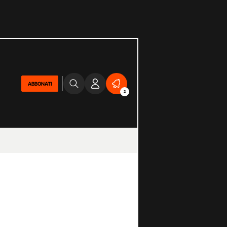
ABBONATI
2