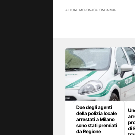
ATTUALITÀ
CRONACA
LOMBARDIA
Due degli agenti
Uno
della polizia locale
arr
arrestati a Milano
pro
sono stati premiati
di 
da Regione
tra