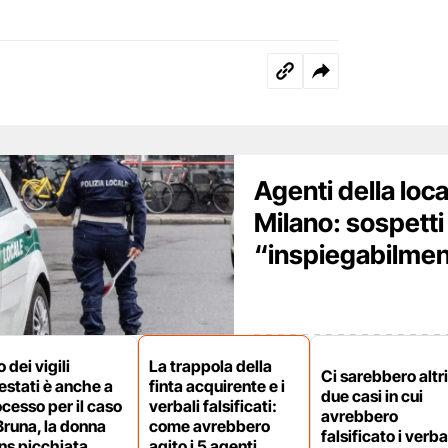
Agenti della loca
Milano: sospett
“inspiegabilmen
 dei vigili
La trappola della
Ci sarebbero altri
estati è anche a
finta acquirente e i
due casi in cui
cesso per il caso
verbali falsificati:
avrebbero
Bruna, la donna
come avrebbero
falsificato i verba
ns picchiata
agito i 5 agenti