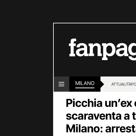
MILANO
ATTUALITÀ
PO
Picchia un’ex 
scaraventa a t
Milano: arres