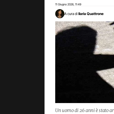
11 Giugno 2026
11:49
,
A cura di
Ilaria Quattrone
Un uomo di 26 anni è stato arr