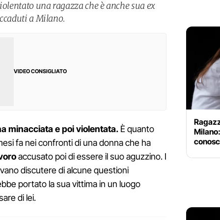
violentato una ragazza che è anche sua ex
 accaduti a Milano.
VIDEO CONSIGLIATO
Ragazza
ha minacciata e poi violentata.
È quanto
Milano
conosc
esi fa nei confronti di una donna che ha
avoro
accusato poi di essere il suo aguzzino. I
evano discutere di alcune questioni
rebbe portato la sua vittima in un luogo
are di lei.