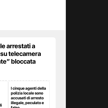
le arrestati a
i su telecamera
te” bloccata
I cinque agenti della
polizia locale sono
accusati di arresto
illegale, peculato e
li
falso