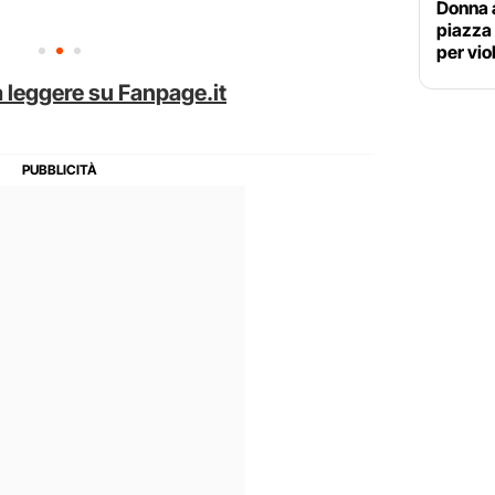
Donna 
piazza
per vio
 leggere su Fanpage.it