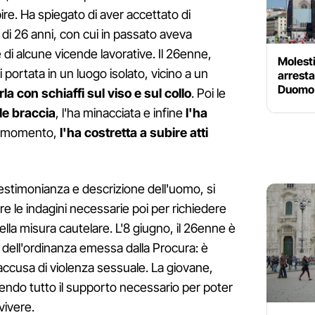
ire. Ha spiegato di aver accettato di
di 26 anni, con cui in passato aveva
 di alcune vicende lavorative. Il 26enne,
Molesti
i portata in un luogo isolato, vicino a un
arresta
Duomo 
irla con schiaffi sul viso e sul collo
. Poi le
le braccia
, l'ha minacciata e infine
l'ha
el momento,
l'ha costretta a subire atti
 testimonianza e descrizione dell'uomo, si
re le indagini necessarie poi per richiedere
lla misura cautelare. L'8 giugno, il 26enne è
ù dell'ordinanza emessa dalla Procura: è
'accusa di violenza sessuale. La giovane,
vendo tutto il supporto necessario per poter
vivere.