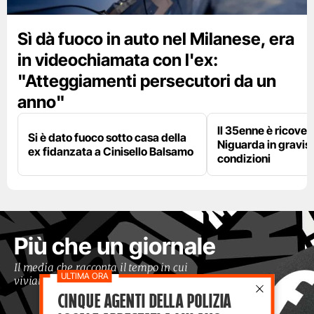
Sì dà fuoco in auto nel Milanese, era
in videochiamata con l'ex:
"Atteggiamenti persecutori da un
anno"
Il 35enne è ricover
Si è dato fuoco sotto casa della
Niguarda in gravis
ex fidanzata a Cinisello Balsamo
condizioni
Più che un giornale
Il media che racconta il tempo in cui
viviamo con occhi moderni
Cinque agenti della polizia