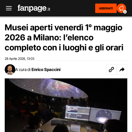
ABBONATI
2
Musei aperti venerdì 1° maggio
2026 a Milano: l’elenco
completo con i luoghi e gli orari
28 Aprile 2026
13:03
,
A cura di
Enrico Spaccini