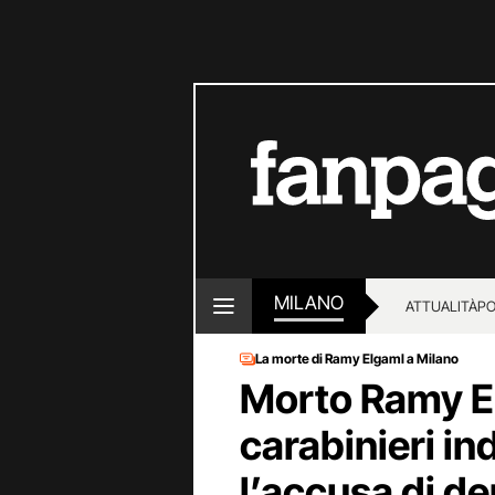
MILANO
ATTUALITÀ
PO
La morte di Ramy Elgaml a Milano
Morto Ramy El
carabinieri in
l’accusa di d