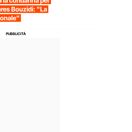
 la condanna per
ares Bouzidi: "La
ionale"