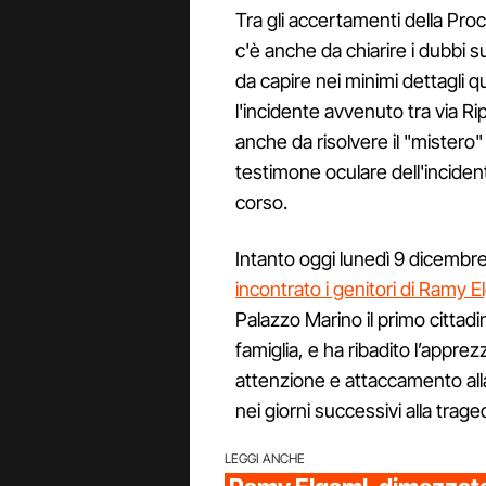
Tra gli accertamenti della Pro
c'è anche da chiarire i dubbi su
da capire nei minimi dettagli 
l'incidente avvenuto tra via R
anche da risolvere il "mistero"
testimone oculare dell'incident
corso.
Intanto oggi lunedì 9 dicembre
incontrato i genitori di Ramy E
Palazzo Marino il primo cittadi
famiglia, e ha ribadito l’appre
attenzione e attaccamento alla
nei giorni successivi alla traged
LEGGI ANCHE