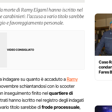
la morte di Ramy Elgaml hanno iscritto nel
ue carabinieri: l’accusa a vario titolo sarebbe
ggio e favoreggiamento personale.
VIDEO CONSIGLIATO
Caso R
condann
Fares 
 a indagare su quanto è accaduto a
Ramy
 novembre schiantandosi con lo scooter
n inseguimento finito nel
quartiere di
rati hanno iscritto nel registro degli indagati
 vario titolo sarebbe di
frode processuale
,