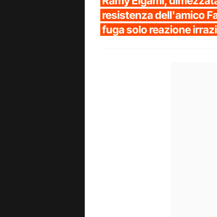
Ramy Elgaml, dimezzata
resistenza dell'amico F
fuga solo reazione irraz