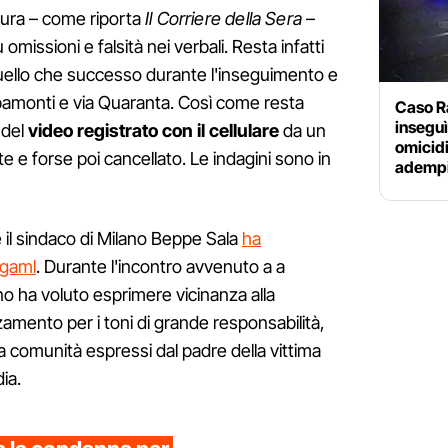
cura – come riporta
Il Corriere della Sera
–
 omissioni e falsità nei verbali. Resta infatti
quello che successo durante l'inseguimento e
ipamonti e via Quaranta. Così come resta
Caso Ra
inseguì
 del
video registrato con il cellulare
da un
omicidi
e e forse poi cancellato. Le indagini sono in
adempi
 il sindaco di Milano Beppe Sala
ha
lgaml
. Durante l'incontro avvenuto a a
no ha voluto esprimere vicinanza alla
zzamento per i toni di grande responsabilità,
 comunità espressi dal padre della vittima
ia.