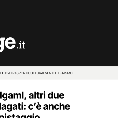
LITICA
TRASPORTI
CULTURA
EVENTI E TURISMO
gaml, altri due
dagati: c’è anche
epistaggio