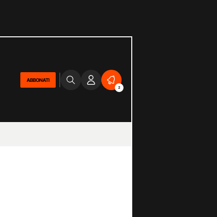
ABBONATI
2