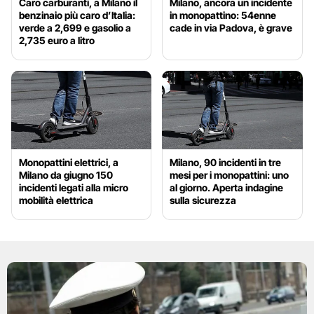
Caro carburanti, a Milano il
Milano, ancora un incidente
benzinaio più caro d’Italia:
in monopattino: 54enne
verde a 2,699 e gasolio a
cade in via Padova, è grave
2,735 euro a litro
Monopattini elettrici, a
Milano, 90 incidenti in tre
Milano da giugno 150
mesi per i monopattini: uno
incidenti legati alla micro
al giorno. Aperta indagine
mobilità elettrica
sulla sicurezza