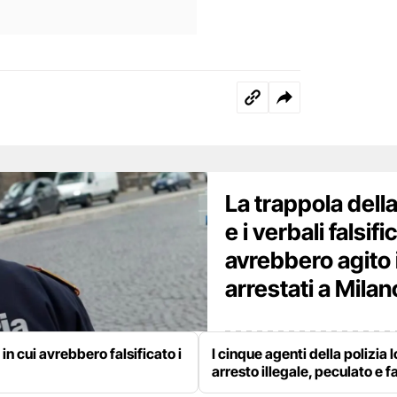
La trappola della
e i verbali falsif
avrebbero agito 
arrestati a Milan
 in cui avrebbero falsificato i
I cinque agenti della polizia 
arresto illegale, peculato e f