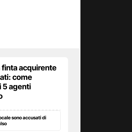
 finta acquirente
icati: come
i 5 agenti
o
locale sono accusati di
also