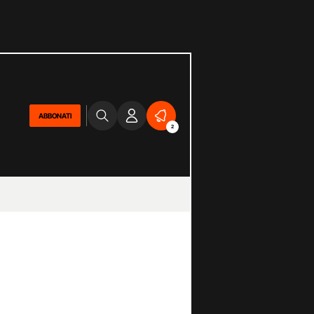
ABBONATI
2