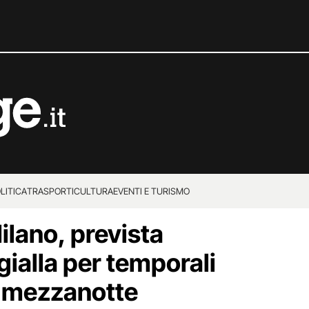
LITICA
TRASPORTI
CULTURA
EVENTI E TURISMO
lano, prevista
gialla per temporali
la mezzanotte