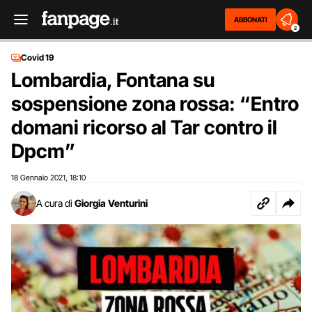
ABBONATI
2
Covid 19
Lombardia, Fontana su
sospensione zona rossa: “Entro
domani ricorso al Tar contro il
Dpcm”
18 Gennaio 2021
18:10
,
A cura di
Giorgia Venturini