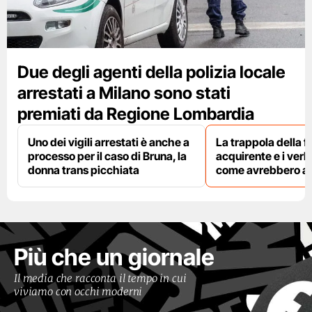
Due degli agenti della polizia locale
arrestati a Milano sono stati
premiati da Regione Lombardia
Uno dei vigili arrestati è anche a
La trappola della f
processo per il caso di Bruna, la
acquirente e i verbal
donna trans picchiata
come avrebbero agi
Più che un giornale
Il media che racconta il tempo in cui
viviamo con occhi moderni