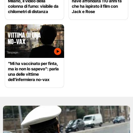
Milano, il video della
nave affondata 110 anni fa
colonna di fumo: visibile da
che ha ispirato il film con
chilometri di distanza
Jack e Rose
"Mi ha vaccinato per finta,
ma io non lo sapevo": parla
una delle vittime
dell'infermiera no-vax