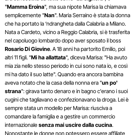
"
Mamma
Eroina
", ma sua nipote Marisa la chiamava
semplicemente "
Nan
". Maria Serraino è stata la donna
che ha portato la ‘ndrangheta dalla Calabria a Milano.
Nata a Cardeto, vicino a Reggio Calabria, si è trasferita
nel capoluogo lombardo dopo aver sposato il boss
Rosario Di Giovine
. A 18 anni ha partorito Emilio, poi
altri 11 figli. "
Mi ha allattata
", diceva Marisa: "Ha avuto
mia zia nello stesso periodo in cui sono nata io, e così
mi ha dato il suo latte". Quando era ancora bambina
aveva notato che la casa della nonna era "
un po'
strana
": girava tanto denaro e in bagno c'erano i suoi
cugini che tagliavano e confezionavano la droga. Lei è
sempre stata un modello per Marisa: riusciva a
comandare la famiglia e a gestire un commercio
internazionale
senza mai uscire dalla cucina
.
Nonostante le donne non potessero essere affiliate