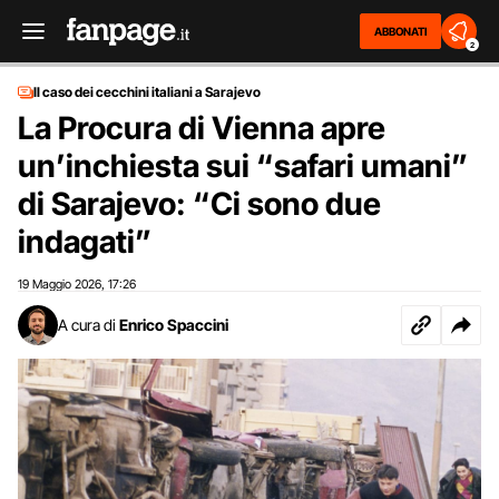
ABBONATI
2
Il caso dei cecchini italiani a Sarajevo
La Procura di Vienna apre
un’inchiesta sui “safari umani”
di Sarajevo: “Ci sono due
indagati”
19 Maggio 2026
17:26
,
A cura di
Enrico Spaccini