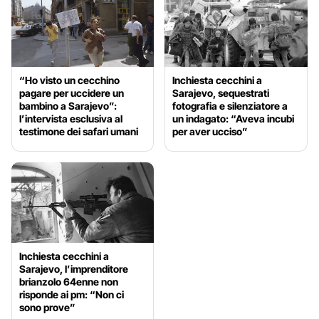
“Ho visto un cecchino
Inchiesta cecchini a
pagare per uccidere un
Sarajevo, sequestrati
bambino a Sarajevo”:
fotografia e silenziatore a
l’intervista esclusiva al
un indagato: “Aveva incubi
testimone dei safari umani
per aver ucciso”
Inchiesta cecchini a
Sarajevo, l’imprenditore
brianzolo 64enne non
risponde ai pm: “Non ci
sono prove”