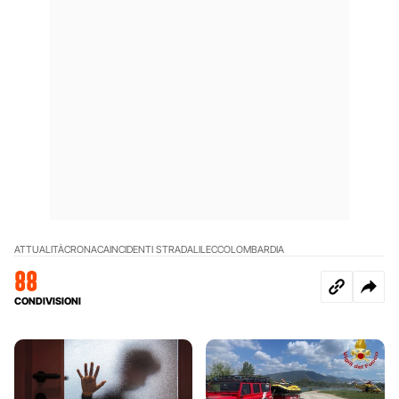
ATTUALITÀ
CRONACA
INCIDENTI STRADALI
LECCO
LOMBARDIA
88
CONDIVISIONI