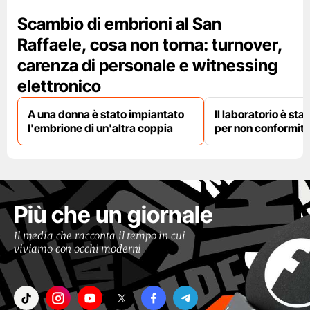
Scambio di embrioni al San
Raffaele, cosa non torna: turnover,
carenza di personale e witnessing
elettronico
A una donna è stato impiantato
Il laboratorio è st
l'embrione di un'altra coppia
per non conformit
Più che un giornale
Il media che racconta il tempo in cui
viviamo con occhi moderni