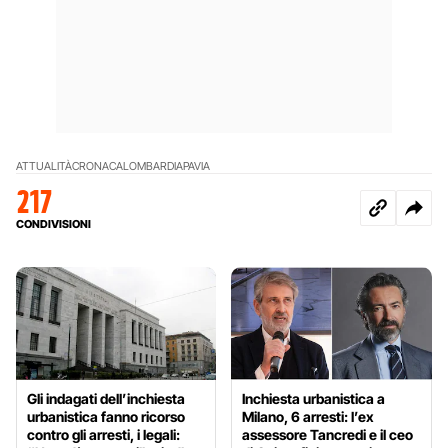
ATTUALITÀ
CRONACA
LOMBARDIA
PAVIA
217
CONDIVISIONI
Gli indagati dell’inchiesta
Inchiesta urbanistica a
urbanistica fanno ricorso
Milano, 6 arresti: l’ex
contro gli arresti, i legali:
assessore Tancredi e il ceo