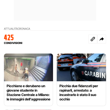
ATTUALITÀ
CRONACA
425
CONDIVISIONI
Picchiano e derubano un
Picchia due fidanzati per
giovane studente in
rapinarli, arrestato: a
Stazione Centrale a Milano:
incastrarlo è stato il suo
le immagini dell’aggressione
occhio