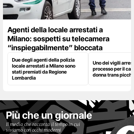
Agenti della locale arrestati a
Milano: sospetti su telecamera
“inspiegabilmente” bloccata
Due degli agenti della polizia
Uno dei vigili arres
locale arrestati a Milano sono
processo per il cas
stati premiati da Regione
donna trans picchi
Lombardia
Più che un giornale
Il media che racconta il tempo in cui
viviamo con occhi moderni