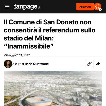
ABBONATI
2
Il Comune di San Donato non
consentirà il referendum sullo
stadio del Milan:
“Inammissibile”
23 Maggio 2024
19:42
,
A cura di
Ilaria Quattrone