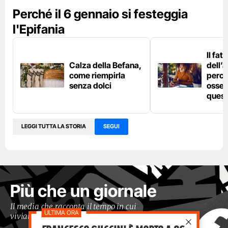
Perché il 6 gennaio si festeggia
l'Epifania
Il fat
Calza della Befana,
dell’
come riempirla
perch
senza dolci
osses
quest
LEGGI TUTTA LA STORIA
SEGUI
Più che un giornale
Il media che racconta il tempo in cui
viviamo con occhi moderni