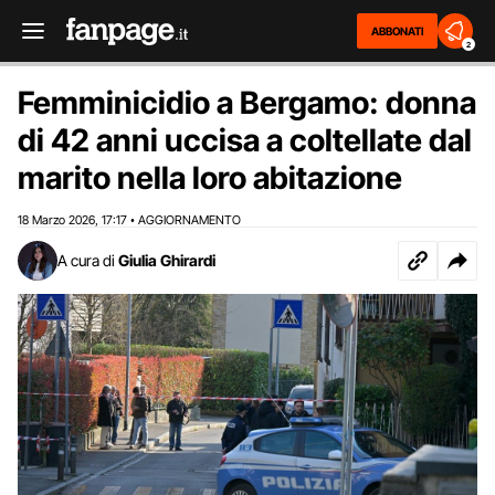
ABBONATI
2
Femminicidio a Bergamo: donna
di 42 anni uccisa a coltellate dal
marito nella loro abitazione
18 Marzo 2026
17:17
AGGIORNAMENTO
,
•
A cura di
Giulia Ghirardi