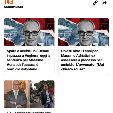
143
CONDIVISIONI
Spara e uccide un 39enne
Chiesti oltre 11 anni per
in piazza a Voghera, oggi la
Massimo Adriatici, ex
sentenza per Massimo
assessore a processo per
Adriatici: l’accusa è
omicidio. L’avvocato: “Mai
omicidio volontario
chiesto scusa”
L’ex assessore leghista che