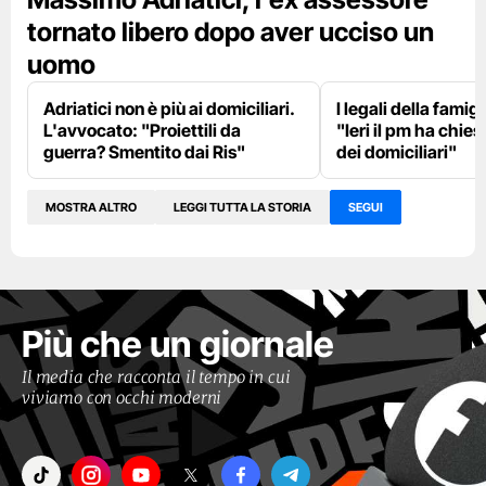
tornato libero dopo aver ucciso un
uomo
Adriatici non è più ai domiciliari.
I legali della famig
L'avvocato: "Proiettili da
"Ieri il pm ha chies
guerra? Smentito dai Ris"
dei domiciliari"
MOSTRA ALTRO
LEGGI TUTTA LA STORIA
SEGUI
Più che un giornale
Il media che racconta il tempo in cui
viviamo con occhi moderni